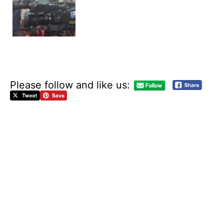
Please follow and like us:
D
E
L
A
S
T
R
A
T