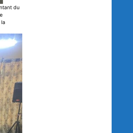
entant du
le
 la