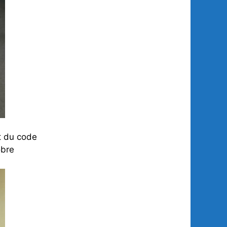
ct du code
obre