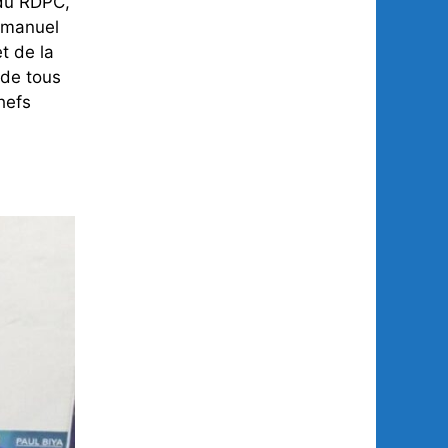
 du RDPC,
mmanuel
t de la
 de tous
hefs