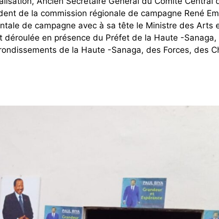
tralisation, Ancien Secrétaire Général du Comité Central
ident de la commission régionale de campagne René E
tale de campagne avec à sa tête le Ministre des Arts e
t déroulée en présence du Préfet de la Haute -Sanaga,
rrondissements de la Haute -Sanaga, des Forces, des C