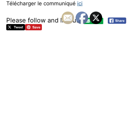
Télécharger le communiqué
ici
Please follow and like us:
C
é
r
é
m
o
n
i
e
d
e
p