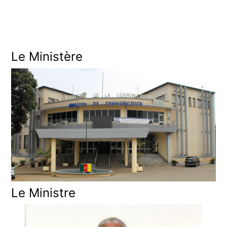
r
e
Le Ministère
Le Ministre