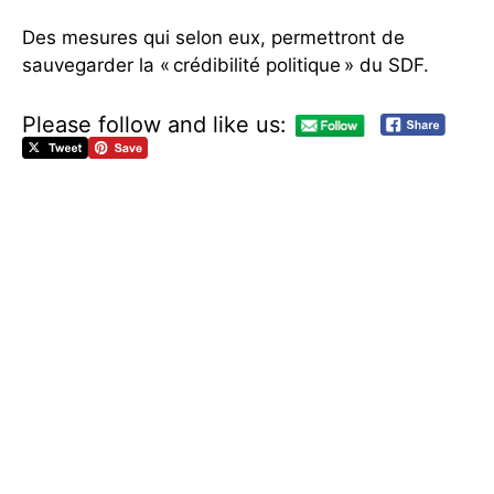
Des mesures qui selon eux, permettront de
sauvegarder la « crédibilité politique » du SDF.
Please follow and like us:
L
e
s
i
n
t
e
r
n
a
u