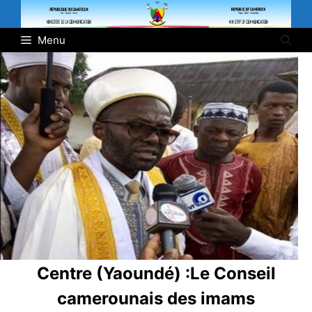
Aller
au
Menu
contenu
Centre (Yaoundé) :
Le Conseil
camerounais des imams