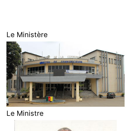
R
C
Le Ministère
Le Ministre