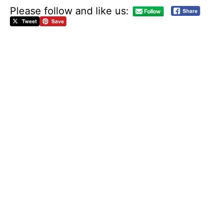
Please follow and like us:
R
E
P
O
N
S
E
D
U
G
O
U
V
E