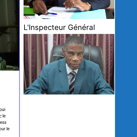
L'Inspecteur Général
pui
 le
ress
our le