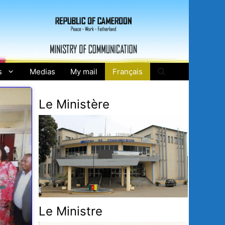
s
Medias
My mail
Français
Le Ministère
Le Ministre