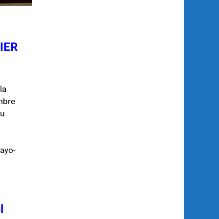
IER
Renforcement de la sécurité des 
ÂTAIGNER,
Des représentants de plusieurs Administrations et entrep
atelier de concertation de 3 jours axé sur la normalisation
documents administratifs.
la
mbre
du
Mayo-
l