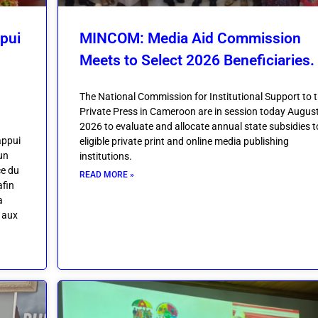
pui
MINCOM: Media Aid Commission
Meets to Select 2026 Beneficiaries.
The National Commission for Institutional Support to 
Private Press in Cameroon are in session today August
2026 to evaluate and allocate annual state subsidies t
appui
eligible private print and online media publishing
un
institutions.
ce du
READ MORE »
afin
a
é aux