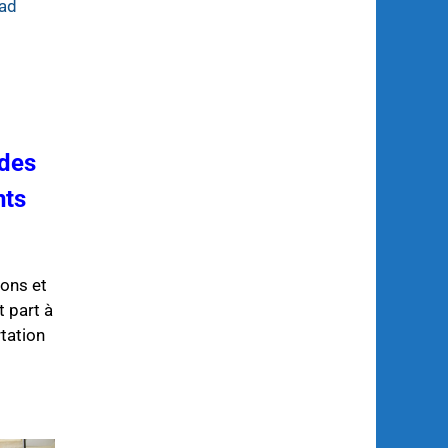
ad
 des
nts
ions et
 part à
tation