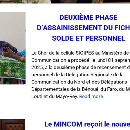
DEUXIÈME PHASE
nion Européenne chez le MINCOM
D’ASSAINISSEMENT DU FICH
 reçu à son Cabinet, ce jeudi 14 juillet 2025, S.E.M. Jean-Marc CH
 du Cameroun et pour la Guinée Équatoriale.
SOLDE ET PERSONNEL
Le Chef de la cellule SIGIPES au Ministère de 
Communication a procédé, le lundi 01 septe
2025, à la deuxième phase de recensement 
personnel de la Délégation Régionale de la
Communication du Nord et des Délégations
Départementales de la Bénoué, du Faro, du 
Louti et du Mayo-Rey.
Read more
Le MINCOM reçoit le nouve