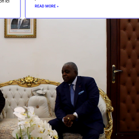
n ici
READ MORE »