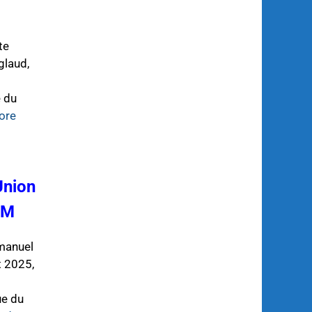
te
glaud,
e du
ore
Union
OM
manuel
t 2025,
ue du