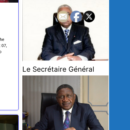
the
 07,
o
Le Secrétaire Général