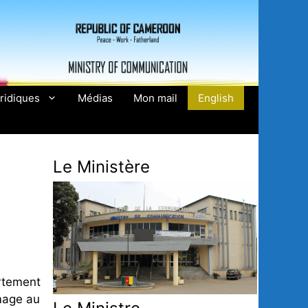
ridiques
Médias
Mon mail
English
Le Ministère
artement
mmage au