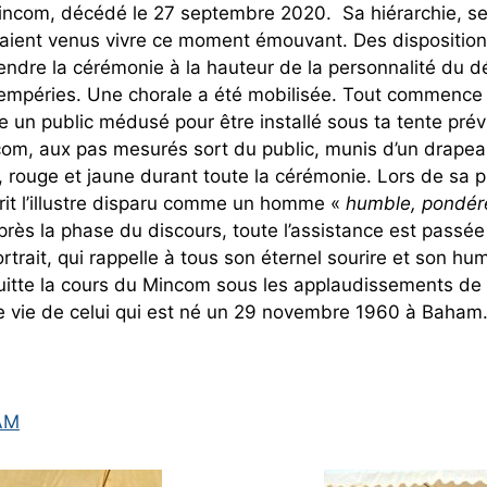
ncom, décédé le 27 septembre 2020. Sa hiérarchie, s
étaient venus vivre ce moment émouvant. Des dispositio
rendre la cérémonie à la hauteur de la personnalité du d
tempéries. Une chorale a été mobilisée. Tout commence
e un public médusé pour être installé sous ta tente prév
com, aux pas mesurés sort du public, munis d’un drapea
rt, rouge et jaune durant toute la cérémonie. Lors de sa p
it l’illustre disparu comme un homme «
humble, pondér
près la phase du discours, toute l’assistance est passée 
portrait, qui rappelle à tous son éternel sourire et son h
uitte la cours du Mincom sous les applaudissements de
che vie de celui qui est né un 29 novembre 1960 à Baham
AM