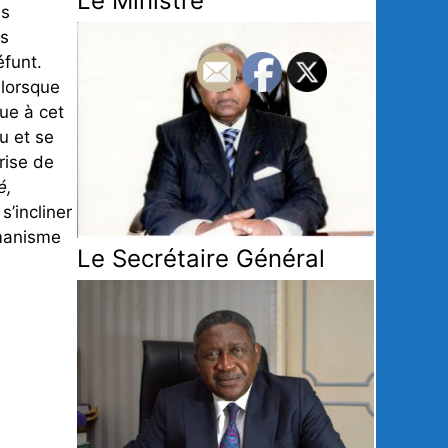
Le Ministre
es
ns
éfunt.
 lorsque
ue à cet
u et se
rise de
é,
s’incliner
umanisme
Le Secrétaire Général
.