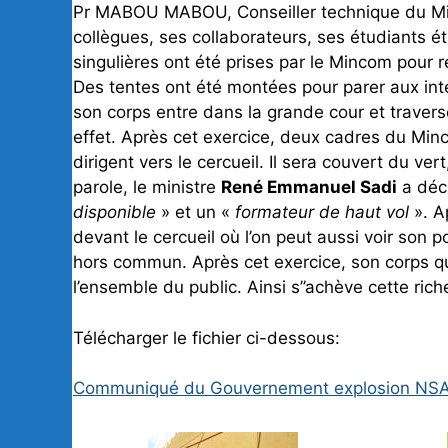
Pr MABOU MABOU, Conseiller technique du Mi
collègues, ses collaborateurs, ses étudiants 
singulières ont été prises par le Mincom pour 
Des tentes ont été montées pour parer aux in
son corps entre dans la grande cour et travers
effet. Après cet exercice, deux cadres du Min
dirigent vers le cercueil. Il sera couvert du ve
parole, le ministre
René Emmanuel Sadi
a décr
disponible
» et un «
formateur de haut vol
». A
devant le cercueil où l’on peut aussi voir son 
hors commun. Après cet exercice, son corps q
l’ensemble du public. Ainsi s’’achève cette ri
Télécharger le fichier ci-dessous:
Communiqué du Gouvernement explosion NS