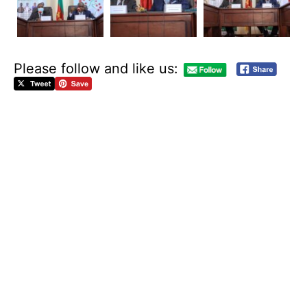
Please follow and like us:
J
O
U
R
N
E
E
M
O
N
D