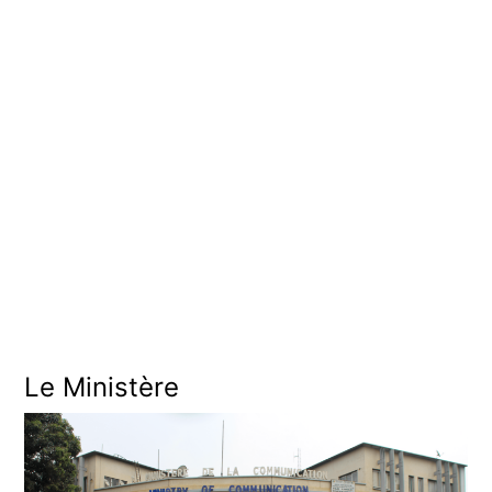
A
C
C
I
N
A
T
I
O
N
Le Ministère