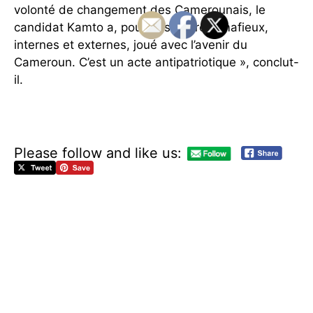
volonté de changement des Camerounais, le
candidat Kamto a, pour des intérêts mafieux,
internes et externes, joué avec l’avenir du
Cameroun. C’est un acte antipatriotique », conclut-
il.
Please follow and like us:
C
a
v
a
y
e
Y