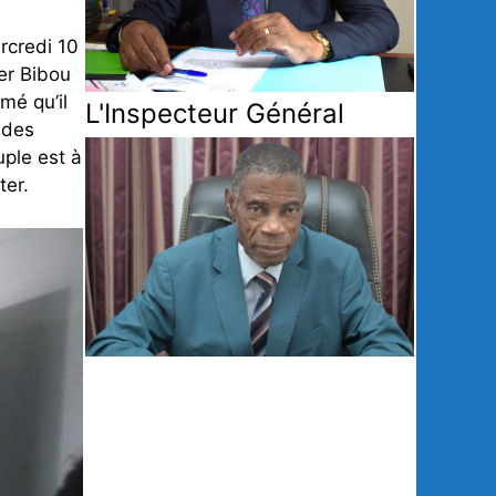
rcredi 10
er Bibou
mé qu’il
L'Inspecteur Général
 des
uple est à
ter.