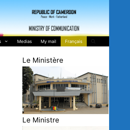
s
Medias
My mail
Français
Le Ministère
Le Ministre