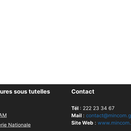
ures sous tutelles
Contact
Tél
: 222 23 34 67
AM
Mail
:
contact@mincom.g
Site Web
:
www.mincom.
rie Nationale