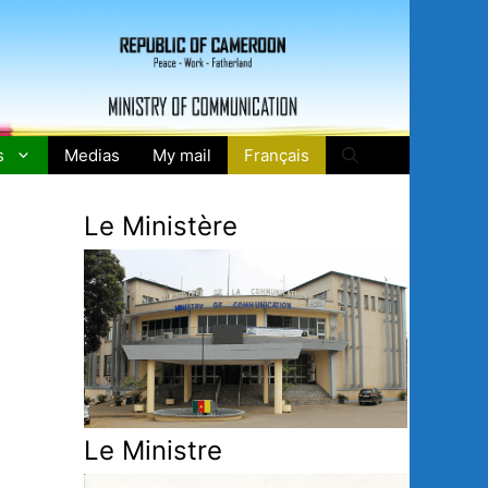
s
Medias
My mail
Français
Le Ministère
Le Ministre