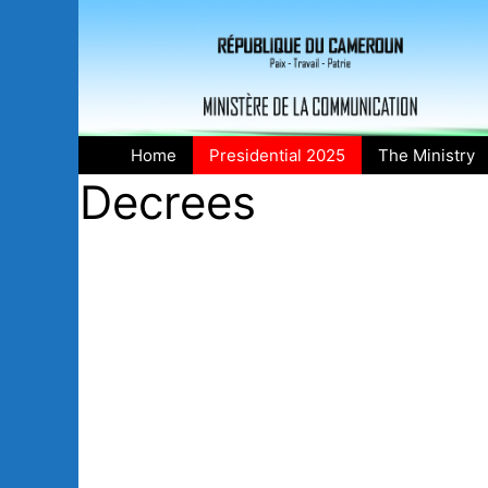
Skip
to
content
Home
Presidential 2025
The Ministry
Decrees