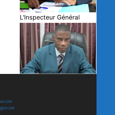
L'Inspecteur Général
ov.cm
gov.cm