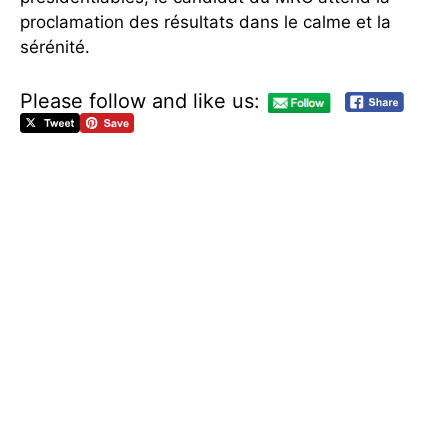
proclamation des résultats dans le calme et la
sérénité.
Please follow and like us:
L
e
M
a
n
i
d
e
m
s
’